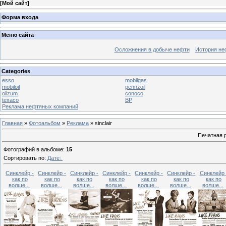
[
Мой сайт
]
Форма входа
Меню сайта
Осложнения в добыче нефти
История не
Categories
esso
mobilgas
mobiloil
pennzoil
oilzum
conoco
texaco
BP
Реклама нефтяных компаний
Главная
»
Фотоальбом
»
Реклама
» sinclair
Печатная 
Фотографий в альбоме
:
15
Сортировать по
:
Дате
Синклейр -
Синклейр -
Синклейр -
Синклейр -
Синклейр -
Синклейр -
Синклейр 
как по
как по
как по
как по
как по
как по
как по
волше...
волше...
волше...
волше...
волше...
волше...
волше...