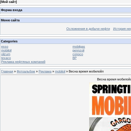
[
Мой сайт
]
Форма входа
Меню сайта
Осложнения в добыче нефти
История не
Categories
esso
mobilgas
mobiloil
pennzoil
oilzum
conoco
texaco
BP
Реклама нефтяных компаний
Главная
»
Фотоальбом
»
Реклама
»
mobiloil
» Весна время мобилойл
Весна время мобилойл,