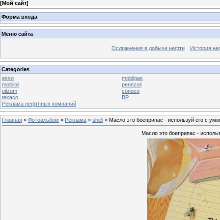
[
Мой сайт
]
Форма входа
Меню сайта
Осложнения в добыче нефти
История не
Categories
esso
mobilgas
mobiloil
pennzoil
oilzum
conoco
texaco
BP
Реклама нефтяных компаний
Главная
»
Фотоальбом
»
Реклама
»
shell
» Масло это боеприпас - используй его с умо
Масло это боеприпас - используй