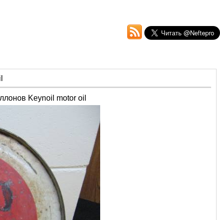
l
онов Keynoil motor oil