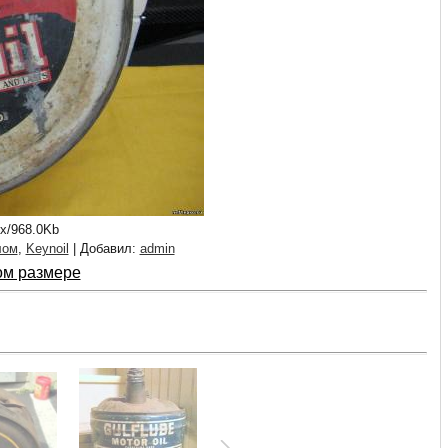
px/968.0Kb
лом
,
Keynoil
|
Добавил
:
admin
ом размере