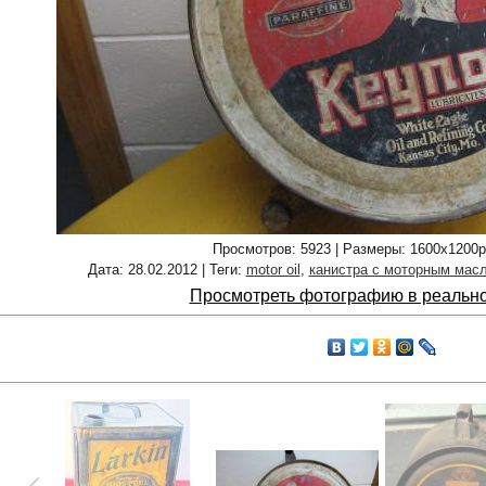
Просмотров
: 5923 |
Размеры
: 1600x1200
Дата
: 28.02.2012 |
Теги
:
motor oil
,
канистра с моторным мас
Просмотреть фотографию в реальн