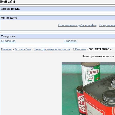
[
Мой сайт
]
Форма входа
Меню сайта
Осложнения в добыче нефти
История не
Categories
5 Галлонов
2 Галлона
Главная
»
Фотоальбом
»
Канистры моторного масла
»
2 Галлона
» GOLDEN ARROW
Канистра моторного мас