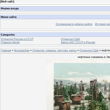
[
Мой сайт
]
Форма входа
Меню сайта
Осложнения в добыче нефти
История не
Categories
Открытки России и СССР
Открытки США
Плакаты Китая
Карты АЗС СССР и России
Главная
»
Фотоальбом
»
Открытки, плакаты, рисунки, карты
»
Открытки США
» нефтя
нефтяные скважины в Эвр