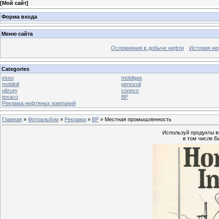
[
Мой сайт
]
Форма входа
Меню сайта
Осложнения в добыче нефти
История не
Categories
esso
mobilgas
mobiloil
pennzoil
oilzum
conoco
texaco
BP
Реклама нефтяных компаний
Главная
»
Фотоальбом
»
Реклама
»
BP
» Местная промышленность
Используй продукты 
в том числе Б